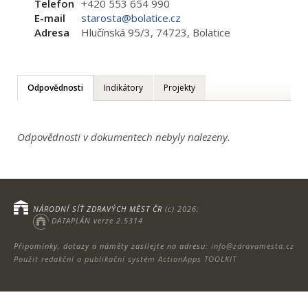
Telefon
+420 553 654 990
E-mail
starosta@bolatice.cz
Adresa
Hlučínská 95/3, 74723, Bolatice
Odpovědnosti
Indikátory
Projekty
Odpovědnosti v dokumentech nebyly nalezeny.
NÁRODNÍ SÍŤ ZDRAVÝCH MĚST ČR
(c) 2026;
DATAPLÁN verze 2.5314
Připomínky, dotazy a náměty zasílejte na adresu:
info@zdravamesta.cz
Použit redakční a publikační systém ActionApps TOOLKIT