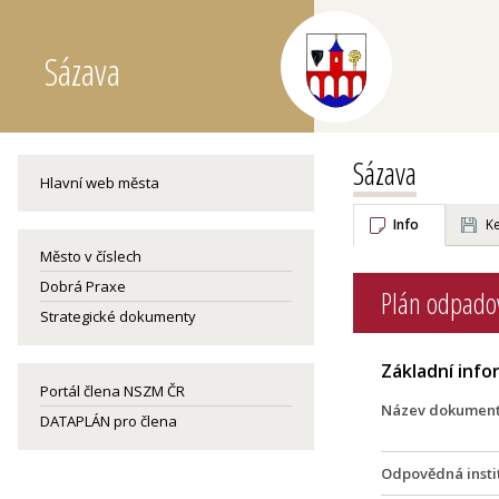
Sázava
Sázava
Hlavní web města
Info
Ke
Město v číslech
Dobrá Praxe
Plán odpado
Strategické dokumenty
Základní inf
Portál člena NSZM ČR
Název dokumen
DATAPLÁN pro člena
Odpovědná insti