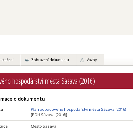
 stažení
Zobrazení dokumentu
Vazby
vého hospodářství města Sázava (2016)
ormace o dokumentu
tu
Plán odpadového hospodářství města Sázava (2016)
[POH Sázava (2016)]
tuce
Město Sázava