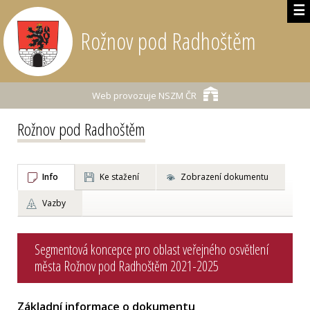
☰
Rožnov pod Radhoštěm
Web provozuje
NSZM ČR
Rožnov pod Radhoštěm
Info
Ke stažení
Zobrazení dokumentu
Vazby
Segmentová koncepce pro oblast veřejného osvětlení
města Rožnov pod Radhoštěm 2021-2025
Základní informace o dokumentu