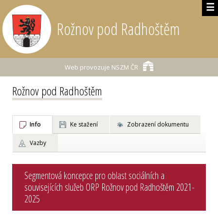
☰
Rožnov pod Radhoštěm
Web provozuje
NSZM ČR
Rožnov pod Radhoštěm
Info
Ke stažení
Zobrazení dokumentu
Vazby
Segmentová koncepce pro oblast sociálních a
souvisejících služeb ORP Rožnov pod Radhoštěm 2021-
2025