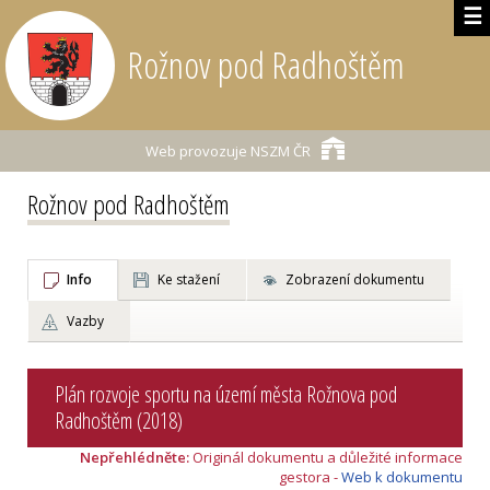
☰
Rožnov pod Radhoštěm
Web provozuje
NSZM ČR
Rožnov pod Radhoštěm
Info
Ke stažení
Zobrazení dokumentu
Vazby
Plán rozvoje sportu na území města Rožnova pod
Radhoštěm (2018)
Nepřehlédněte:
Originál dokumentu a důležité informace
gestora -
Web k dokumentu