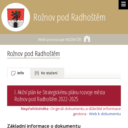
☰
Rožnov pod Radhoštěm
Web provozuje
NSZM ČR
Rožnov pod Radhoštěm
Info
Ke stažení
I. Akční plán ke Strategickému plánu rozvoje města
Rožnov pod Radhoštěm 2022-2025
Nepřehlédněte:
Originál dokumentu a důležité informace
gestora -
Web k dokumentu
Základní informace o dokumentu