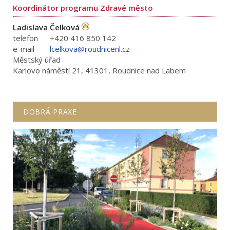
Koordinátor programu Zdravé město
Ladislava Čelková
telefon
+420 416 850 142
e-mail
lcelkova@roudnicenl.cz
Městský úřad
Karlovo náměstí 21, 41301, Roudnice nad Labem
DOBRÁ PRAXE