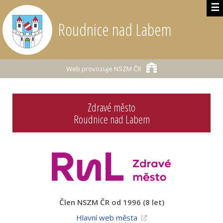
☰
Roudnice nad Labem
Web provozuje
NSZM ČR
Zdravé město
Roudnice nad Labem
Člen NSZM ČR od 1996 (8 let)
Hlavní web města