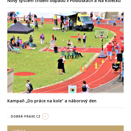
Nový systém třídění odpadů v Podluskách a Na Kolečku
Kampaň „Do práce na kole“ a náborový den
.. DOBRÁ PRAXE.CZ