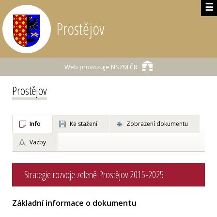
☰
Prostějov
Web provozuje
NSZM ČR
Prostějov
Info
Ke stažení
Zobrazení dokumentu
Vazby
Strategie rozvoje zeleně Prostějov 2015-2025
Základní informace o dokumentu