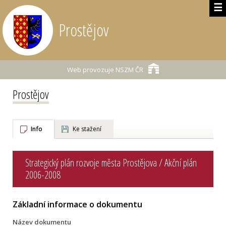
☰
Prostějov
Web provozuje
NSZM ČR
Prostějov
Info
Ke stažení
Strategický plán rozvoje města Prostějova / Akční plán
2006-2008
Základní informace o dokumentu
Název dokumentu