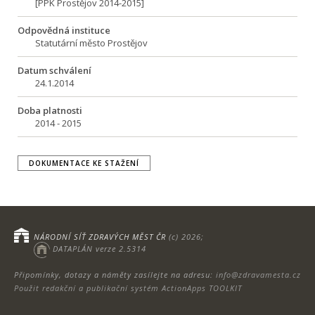
[PPK Prostějov 2014-2015]
Odpovědná instituce
Statutární město Prostějov
Datum schválení
24.1.2014
Doba platnosti
2014 - 2015
DOKUMENTACE KE STAŽENÍ
NÁRODNÍ SÍŤ ZDRAVÝCH MĚST ČR
(c) 2026;
DATAPLÁN verze 2.5314
Připomínky, dotazy a náměty zasílejte na adresu:
info@zdravamesta.cz
Použit redakční a publikační systém ActionApps TOOLKIT