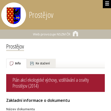
☰
Prostějov
Web provozuje
NSZM ČR
Prostějov
Info
Ke stažení
Plán akcí ekologické výchovy, vzdělávání a osvěty
Prostějov (2014)
Základní informace o dokumentu
Název dokumentu