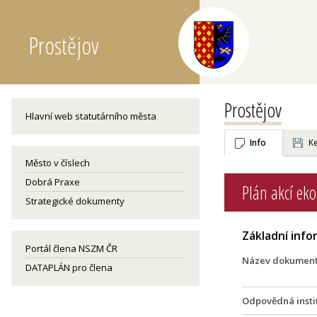
Prostějov
Prostějov
Hlavní web statutárního města
Info
Ke
Město v číslech
Dobrá Praxe
Plán akcí eko
Strategické dokumenty
Základní inf
Portál člena NSZM ČR
Název dokumen
DATAPLÁN pro člena
Odpovědná insti