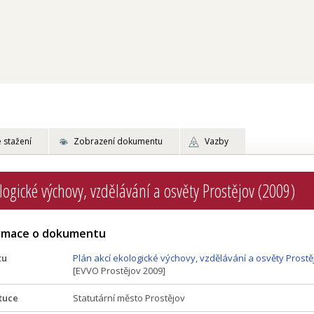
 stažení
Zobrazení dokumentu
Vazby
logické výchovy, vzdělávání a osvěty Prostějov (2009)
ormace o dokumentu
tu
Plán akcí ekologické výchovy, vzdělávání a osvěty Prostě
[EVVO Prostějov 2009]
tuce
Statutární město Prostějov