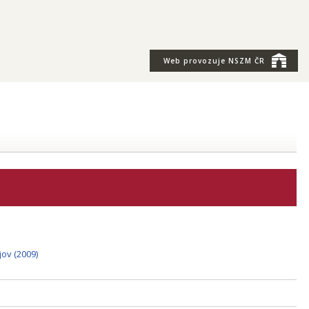
Web provozuje
NSZM ČR
jov (2009)