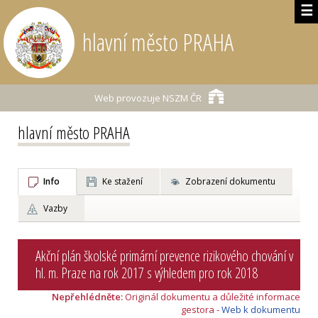
☰
hlavní město PRAHA
Web provozuje
NSZM ČR
hlavní město PRAHA
Info
Ke stažení
Zobrazení dokumentu
Vazby
Akční plán školské primární prevence rizikového chování v
hl. m. Praze na rok 2017 s výhledem pro rok 2018
Nepřehlédněte:
Originál dokumentu a důležité informace
gestora -
Web k dokumentu