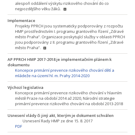
alespoň oddálení výskytu rizikového chování do co
nejpozdějšího věku žáků.
Implementace
Projekty PPRCH jsou systematicky podporovány z rozpočtu
HMP prostřednictvím I. programu grantového řízení „Zdravé
město Praha“. Organizace poskytující služby v oblasti PPRCH
jsou podporovány z II. programu grantového řízení „Zdravé
město Praha“.
AP PPRCH HMP 2017-2018 je implementačním plánem k
dokumentu
Koncepce primární prevence rizikového chování dětí a
mládeže na území hl. m. Prahy 2014-2020
Výchozí legislativa
Koncepce primární prevence rizikového chování v hlavním
městě Praze na období 2014 až 2020, Národní strategie
primární prevence rizikového chování na období 2013-2018
Usnesení vlády či jiný akt, kterým je dokument schválen
Usnesení Rady HMP ze dne 15. 8. 2017
PDF