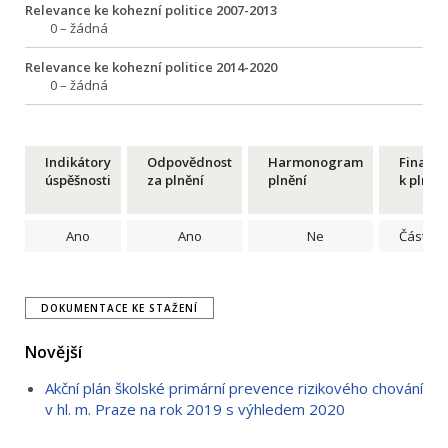
Relevance ke kohezní politice 2007-2013
0 – žádná
Relevance ke kohezní politice 2014-2020
0 – žádná
Indikátory
Odpovědnost
Harmonogram
Financ
úspěšnosti
za plnění
plnění
k plnění
Ano
Ano
Ne
Částečn
DOKUMENTACE KE STAŽENÍ
Novější
Akční plán školské primární prevence rizikového chování
v hl. m. Praze na rok 2019 s výhledem 2020