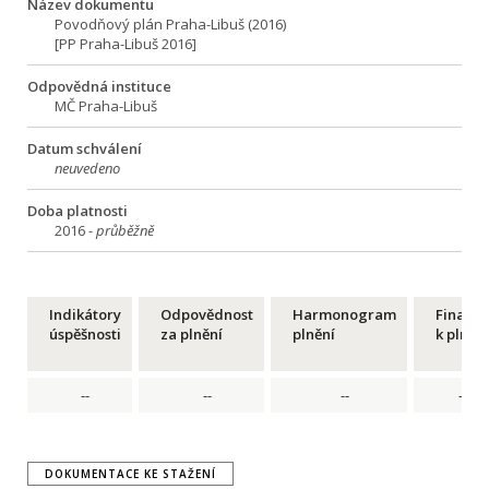
Název dokumentu
Povodňový plán Praha-Libuš (2016)
[PP Praha-Libuš 2016]
Odpovědná instituce
MČ Praha-Libuš
Datum schválení
neuvedeno
Doba platnosti
2016 -
průběžně
Indikátory
Odpovědnost
Harmonogram
Financ
úspěšnosti
za plnění
plnění
k plnění
--
--
--
--
DOKUMENTACE KE STAŽENÍ