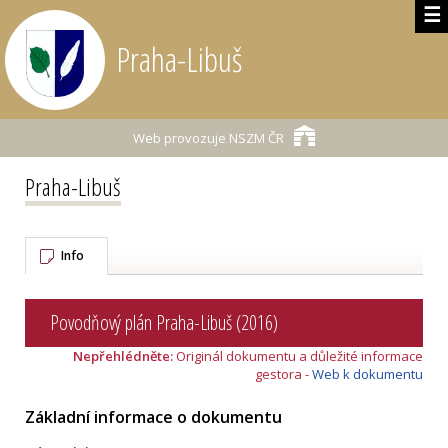
☰
Praha-Libuš
Web provozuje
NSZM ČR
Praha-Libuš
Info
Povodňový plán Praha-Libuš (2016)
Nepřehlédněte:
Originál dokumentu a důležité informace
gestora -
Web k dokumentu
Základní informace o dokumentu