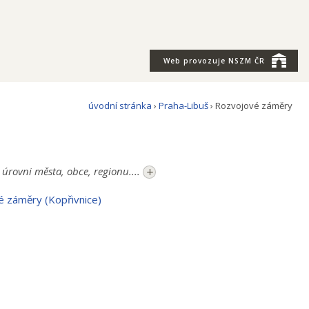
Web provozuje
NSZM ČR
úvodní stránka
›
Praha-Libuš
› Rozvojové záměry
+
úrovni města, obce, regionu....
 záměry (Kopřivnice)