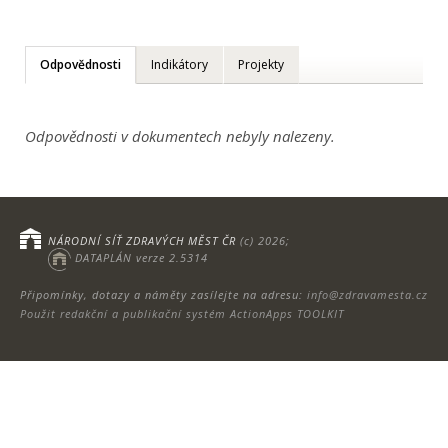
Odpovědnosti
Indikátory
Projekty
Odpovědnosti v dokumentech nebyly nalezeny.
NÁRODNÍ SÍŤ ZDRAVÝCH MĚST ČR
(c) 2026;
DATAPLÁN verze 2.5314
Připomínky, dotazy a náměty zasílejte na adresu:
info@zdravamesta.cz
Použit redakční a publikační systém ActionApps TOOLKIT