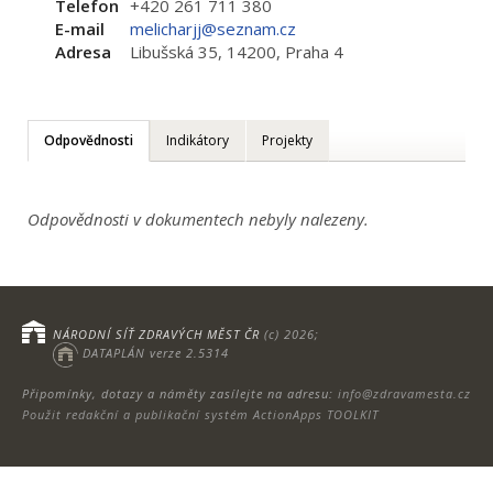
Telefon
+420 261 711 380
E-mail
melicharjj@seznam.cz
Adresa
Libušská 35, 14200, Praha 4
Odpovědnosti
Indikátory
Projekty
Odpovědnosti v dokumentech nebyly nalezeny.
NÁRODNÍ SÍŤ ZDRAVÝCH MĚST ČR
(c) 2026;
DATAPLÁN verze 2.5314
Připomínky, dotazy a náměty zasílejte na adresu:
info@zdravamesta.cz
Použit redakční a publikační systém ActionApps TOOLKIT