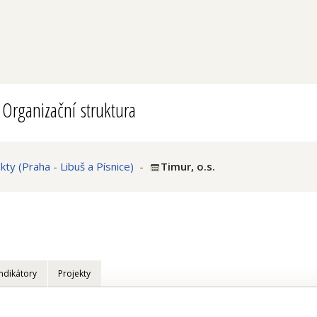
Organizační struktura
y (Praha - Libuš a Písnice)
-
Timur, o.s.
Indikátory
Projekty