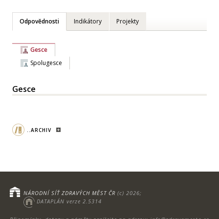
Odpovědnosti
Indikátory
Projekty
Gesce
Spolugesce
Gesce
..ARCHIV
NÁRODNÍ SÍŤ ZDRAVÝCH MĚST ČR
(c) 2026;
DATAPLÁN verze 2.5314