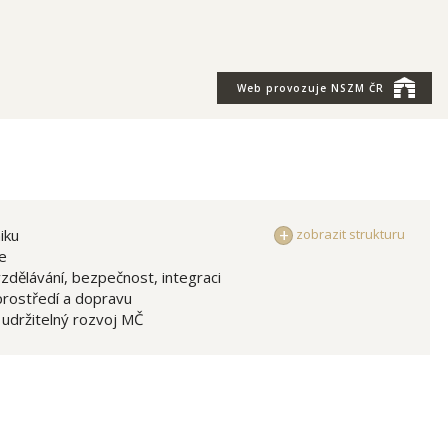
Web provozuje
NSZM ČR
iku
zobrazit strukturu
e
zdělávání, bezpečnost, integraci
prostředí a dopravu
udržitelný rozvoj MČ