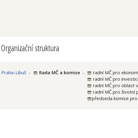
Organizační struktura
Praha-Libuš
-
Rada MČ a komise
-
radní MČ pro ekonom
radní MČ pro investic
radní MČ pro oblast v
radní MČ pro životní 
předseda komise pro 