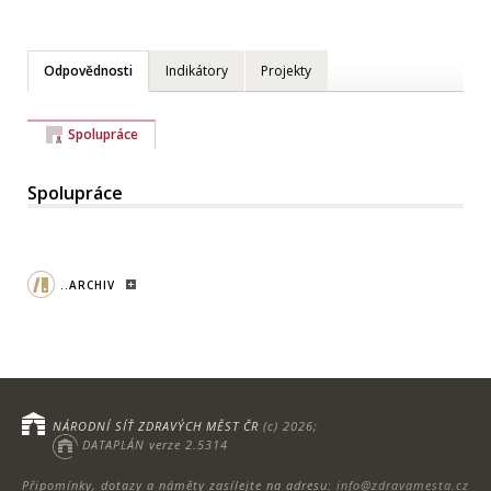
Odpovědnosti
Indikátory
Projekty
Spolupráce
Spolupráce
..ARCHIV
NÁRODNÍ SÍŤ ZDRAVÝCH MĚST ČR
(c) 2026;
DATAPLÁN verze 2.5314
Připomínky, dotazy a náměty zasílejte na adresu:
info@zdravamesta.cz