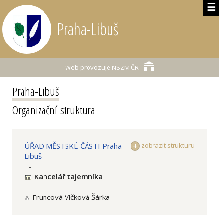
☰
Praha-Libuš
Web provozuje
NSZM ČR
Praha-Libuš
Organizační struktura
ÚŘAD MĚSTSKÉ ČÁSTI Praha-
zobrazit strukturu
Libuš
-
Kancelář tajemníka
-
Fruncová Vlčková Šárka