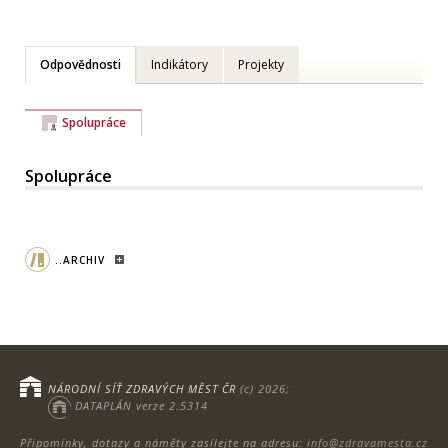
Odpovědnosti
Indikátory
Projekty
Spolupráce
Spolupráce
..ARCHIV
NÁRODNÍ SÍŤ ZDRAVÝCH MĚST ČR
(c) 2026;
DATAPLÁN verze 2.5314
Připomínky, dotazy a náměty zasílejte na adresu:
info@zdravamesta.cz