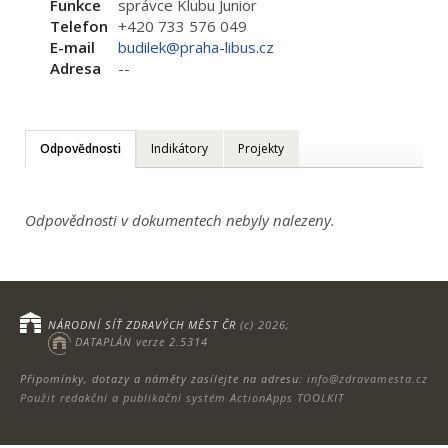
Funkce
správce Klubu Junior
Telefon
+420 733 576 049
E-mail
budilek@praha-libus.cz
Adresa
--
Odpovědnosti
Indikátory
Projekty
Odpovědnosti v dokumentech nebyly nalezeny.
NÁRODNÍ SÍŤ ZDRAVÝCH MĚST ČR
(c) 2026;
DATAPLÁN verze 2.5314
Připomínky, dotazy a náměty zasílejte na adresu:
info@zdravamesta.cz
Použit redakční a publikační systém ActionApps TOOLKIT