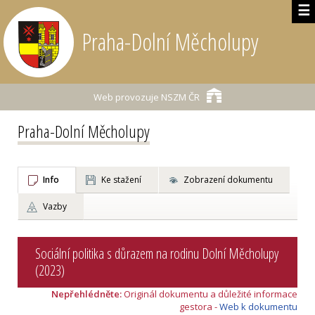
☰
Praha-Dolní Měcholupy
Web provozuje
NSZM ČR
Praha-Dolní Měcholupy
Info
Ke stažení
Zobrazení dokumentu
Vazby
Sociální politika s důrazem na rodinu Dolní Měcholupy
(2023)
Nepřehlédněte:
Originál dokumentu a důležité informace
gestora -
Web k dokumentu