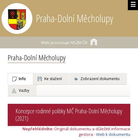
☰
Praha-Dolní Měcholupy
Web provozuje
NSZM ČR
Praha-Dolní Měcholupy
Info
Ke stažení
Zobrazení dokumentu
Vazby
Koncepce rodinné politiky MČ Praha-Dolní Měcholupy
(2021)
Nepřehlédněte:
Originál dokumentu a důležité informace
gestora -
Web k dokumentu