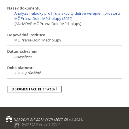
Název dokumentu
Analýza nabídky pro hru a aktivity dětí ve veřejném prostoru
MČ Praha-Dolní Měcholupy (2020)
[ANHADVP MČ Praha-Dolní Měcholupy]
Odpovědná instituce
MČ Praha-Dolní Měcholupy
Datum schválení
neuvedeno
Doba platnosti
2020 -
průběžně
DOKUMENTACE KE STAŽENÍ
NÁRODNÍ SÍŤ ZDRAVÝCH MĚST ČR
(c) 2026;
DATAPLÁN verze 2.5314