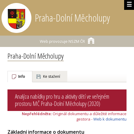
☰
Praha-Dolní Měcholupy
Web provozuje
NSZM ČR
Praha-Dolní Měcholupy
Info
Ke stažení
Analýza nabídky pro hru a aktivity dětí ve veřejném
prostoru MČ Praha-Dolní Měcholupy (2020)
Nepřehlédněte:
Originál dokumentu a důležité informace
gestora -
Web k dokumentu
Základní informace o dokumentu