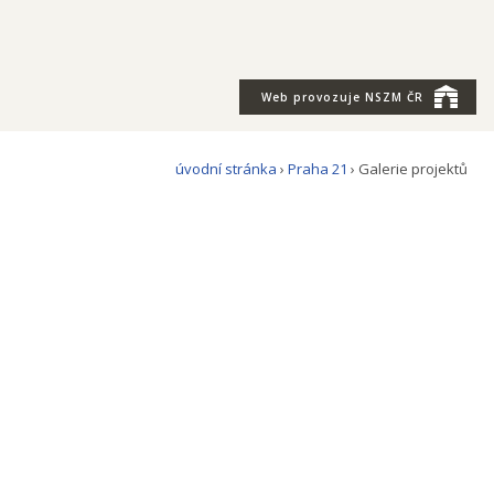
Web provozuje
NSZM ČR
úvodní stránka
›
Praha 21
› Galerie projektů