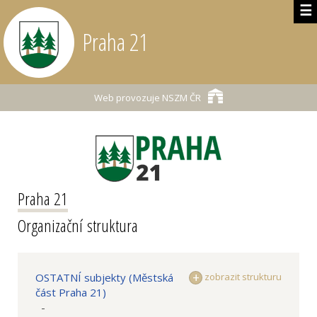
☰
Praha 21
Web provozuje
NSZM ČR
Praha 21
Organizační struktura
OSTATNÍ subjekty (Městská
zobrazit strukturu
část Praha 21)
-