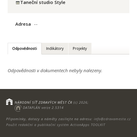
Taneční studio Style
Adresa
--
Odpovědnosti
Indikátory
Projekty
Odpovědnosti v dokumentech nebyly nalezeny.
NÁRODNÍ SÍŤ ZDRAVÝCH MĚST ČR
(c) 2026;
DATAPLÁN verze 2.5314
Připomínky, dotazy a náměty zasílejte na adresu:
info@zdravamesta.cz
Použit redakční a publikační systém ActionApps TOOLKIT