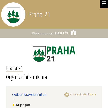
☰
Praha 21
Web provozuje
NSZM ČR
Praha 21
Organizační struktura
Odbor stavební úřad
zobrazit strukturu
-
Kupr Jan