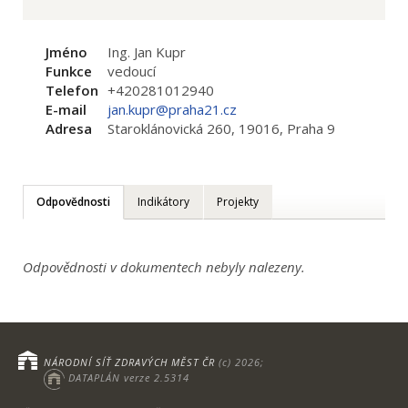
Jméno
Ing. Jan Kupr
Funkce
vedoucí
Telefon
+420281012940
E-mail
jan.kupr@praha21.cz
Adresa
Staroklánovická 260, 19016, Praha 9
Odpovědnosti
Indikátory
Projekty
Odpovědnosti v dokumentech nebyly nalezeny.
NÁRODNÍ SÍŤ ZDRAVÝCH MĚST ČR
(c) 2026;
DATAPLÁN verze 2.5314