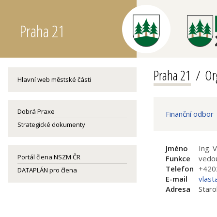
Praha 21
Praha 21
Or
Hlavní web městské části
Dobrá Praxe
Finanční odbor
Strategické dokumenty
Jméno
Ing. 
Portál člena NSZM ČR
Funkce
vedou
Telefon
+420
DATAPLÁN pro člena
E-mail
vlast
Adresa
Staro