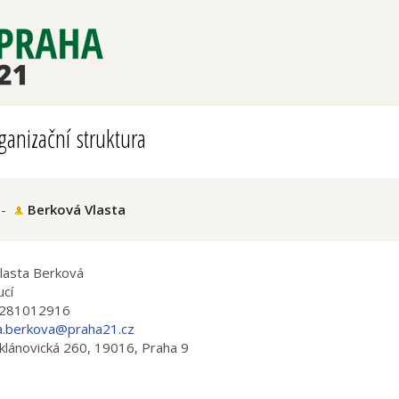
ganizační struktura
-
Berková Vlasta
Vlasta Berková
cí
281012916
a.berkova@praha21.cz
klánovická 260, 19016, Praha 9