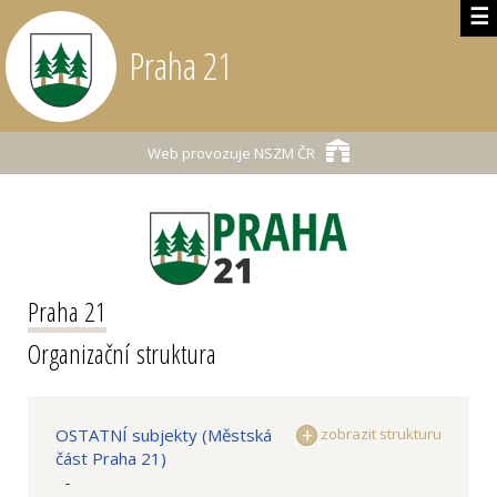
☰
Praha 21
Web provozuje
NSZM ČR
Praha 21
Organizační struktura
OSTATNÍ subjekty (Městská
zobrazit strukturu
část Praha 21)
-