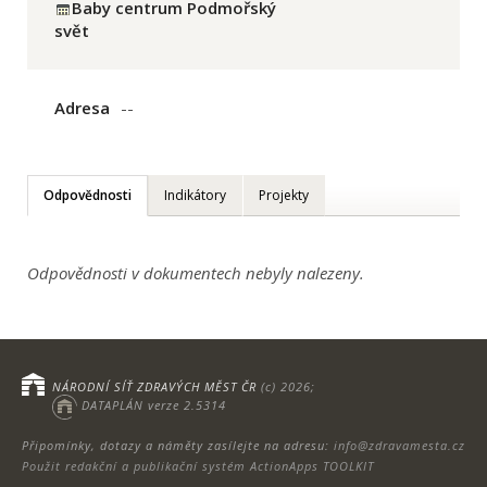
Baby centrum Podmořský
svět
Adresa
--
Odpovědnosti
Indikátory
Projekty
Odpovědnosti v dokumentech nebyly nalezeny.
NÁRODNÍ SÍŤ ZDRAVÝCH MĚST ČR
(c) 2026;
DATAPLÁN verze 2.5314
Připomínky, dotazy a náměty zasílejte na adresu:
info@zdravamesta.cz
Použit redakční a publikační systém ActionApps TOOLKIT