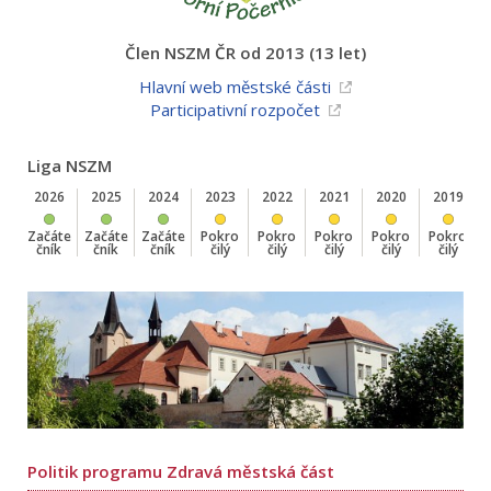
Člen NSZM ČR od 2013 (13 let)
Hlavní web městské části
Participativní rozpočet
Liga NSZM
2026
2025
2024
2023
2022
2021
2020
2019
Začáte
Začáte
Začáte
Pokro
Pokro
Pokro
Pokro
Pokro
čník
čník
čník
čilý
čilý
čilý
čilý
čilý
Politik programu Zdravá městská část