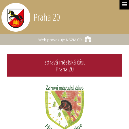
☰
Praha 20
Web provozuje
NSZM ČR
Zdravá městská část
Praha 20