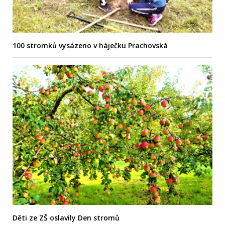
100 stromků vysázeno v háječku Prachovská
Děti ze ZŠ oslavily Den stromů