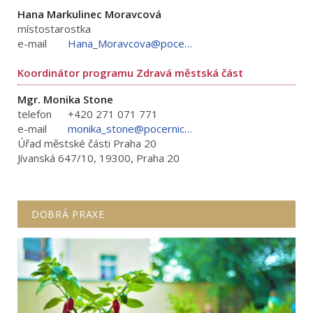
Hana Markulinec Moravcová
místostarostka
e-mail
Hana_Moravcova@pocernice.cz
Koordinátor programu Zdravá městská část
Mgr. Monika Stone
telefon
+420 271 071 771
e-mail
monika_stone@pocernice.cz
Úřad městské části Praha 20
Jívanská 647/10, 19300, Praha 20
DOBRÁ PRAXE