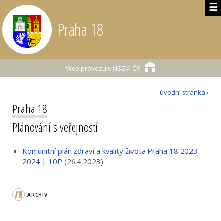
☰
Praha 18
Web provozuje
NSZM ČR
úvodní stránka
›
Praha 18
Plánování s veřejností
Komunitní plán zdraví a kvality života Praha 18 2023-
2024
|
10P
(26.4.2023)
ARCHIV