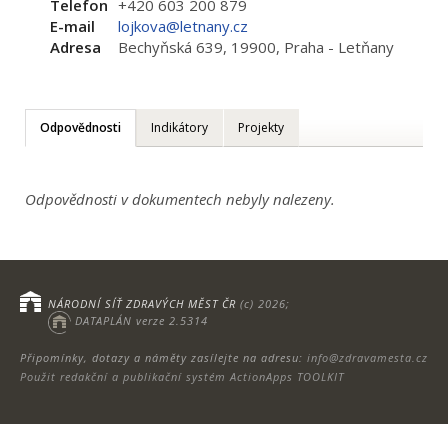
Telefon
+420 603 200 879
E-mail
lojkova@letnany.cz
Adresa
Bechyňská 639, 19900, Praha - Letňany
Odpovědnosti
Indikátory
Projekty
Odpovědnosti v dokumentech nebyly nalezeny.
NÁRODNÍ SÍŤ ZDRAVÝCH MĚST ČR
(c) 2026;
DATAPLÁN verze 2.5314
Připomínky, dotazy a náměty zasílejte na adresu:
info@zdravamesta.cz
Použit redakční a publikační systém ActionApps TOOLKIT