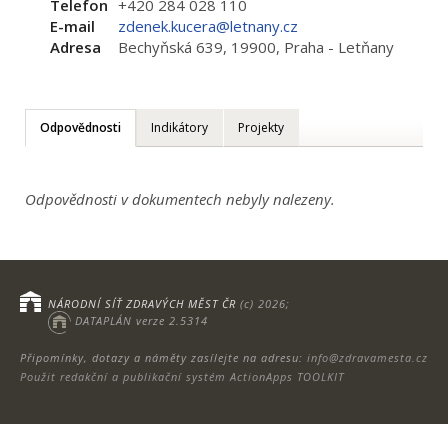
Telefon
+420 284 028 110
E-mail
zdenek.kucera@letnany.cz
Adresa
Bechyňská 639, 19900, Praha - Letňany
Odpovědnosti
Indikátory
Projekty
Odpovědnosti v dokumentech nebyly nalezeny.
NÁRODNÍ SÍŤ ZDRAVÝCH MĚST ČR
(c) 2026;
DATAPLÁN verze 2.5314
Připomínky, dotazy a náměty zasílejte na adresu:
info@zdravamesta.cz
Použit redakční a publikační systém ActionApps TOOLKIT