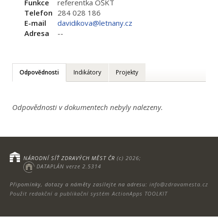
Funkce
referentka OŠKT
Telefon
284 028 186
E-mail
davidikova@letnany.cz
Adresa
--
Odpovědnosti
Indikátory
Projekty
Odpovědnosti v dokumentech nebyly nalezeny.
NÁRODNÍ SÍŤ ZDRAVÝCH MĚST ČR
(c) 2026;
DATAPLÁN verze 2.5314
Připomínky, dotazy a náměty zasílejte na adresu:
info@zdravamesta.cz
Použit redakční a publikační systém ActionApps TOOLKIT