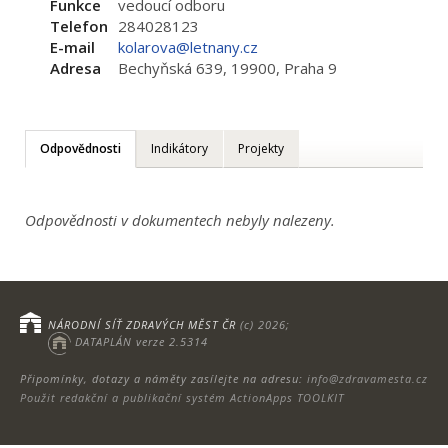
Funkce
vedoucí odboru
Telefon
284028123
E-mail
kolarova@letnany.cz
Adresa
Bechyňská 639, 19900, Praha 9
Odpovědnosti
Indikátory
Projekty
Odpovědnosti v dokumentech nebyly nalezeny.
NÁRODNÍ SÍŤ ZDRAVÝCH MĚST ČR
(c) 2026;
DATAPLÁN verze 2.5314
Připomínky, dotazy a náměty zasílejte na adresu:
info@zdravamesta.cz
Použit redakční a publikační systém ActionApps TOOLKIT