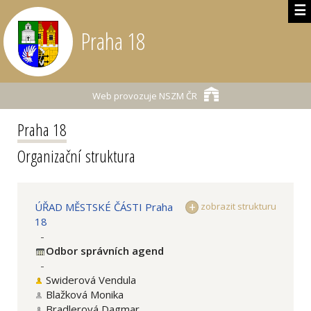
☰
Praha 18
Web provozuje
NSZM ČR
Praha 18
Organizační struktura
ÚŘAD MĚSTSKÉ ČÁSTI Praha
zobrazit strukturu
18
-
Odbor správních agend
-
Swiderová Vendula
Blažková Monika
Bradlerová Dagmar