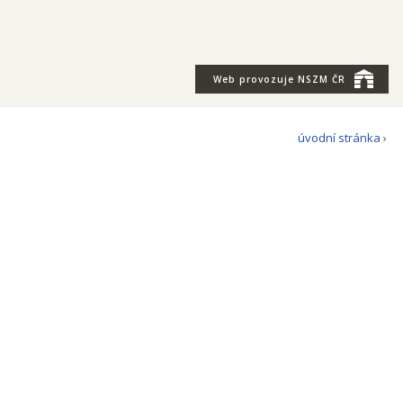
Web provozuje
NSZM ČR
úvodní stránka
›