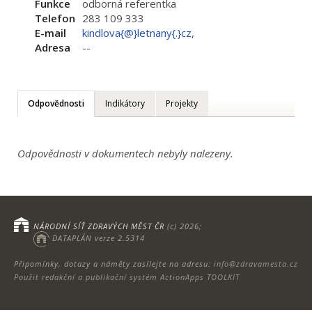
Funkce
odborná referentka
Telefon
283 109 333
E-mail
kindlova{@}letnany{.}cz,
Adresa
--
Odpovědnosti
Indikátory
Projekty
Odpovědnosti v dokumentech nebyly nalezeny.
NÁRODNÍ SÍŤ ZDRAVÝCH MĚST ČR
(c) 2026;
DATAPLÁN verze 2.5314
Připomínky, dotazy a náměty zasílejte na adresu:
info@zdravamesta.cz
Použit redakční a publikační systém ActionApps TOOLKIT