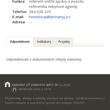
Funkce
referent vnitřní správy a investic,
referentka nebytové agendy
Telefon
284 028 225
E-mail
homolova{@}letnany{.}cz
Adresa
--
Odpovědnosti
Indikátory
Projekty
Odpovědnosti v dokumentech nebyly nalezeny.
NÁRODNÍ SÍŤ ZDRAVÝCH MĚST ČR
(c) 2026;
DATAPLÁN verze 2.5314
Připomínky, dotazy a náměty zasílejte na adresu:
info@zdravamesta.cz
Použit redakční a publikační systém ActionApps TOOLKIT