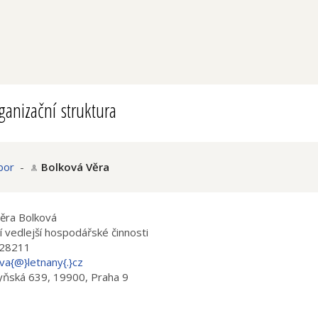
ganizační struktura
bor
-
Bolková Věra
Věra Bolková
í vedlejší hospodářské činnosti
28211
va{@}letnany{.}cz
ňská 639, 19900, Praha 9