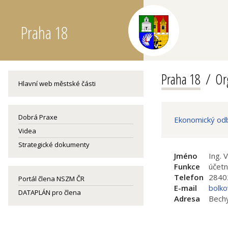
Praha 18
Praha 18
Or
Hlavní web městské části
Dobrá Praxe
Ekonomický od
Videa
Strategické dokumenty
Jméno
Ing. 
Funkce
účetn
Telefon
2840
Portál člena NSZM ČR
E-mail
bolko
DATAPLÁN pro člena
Adresa
Bechy