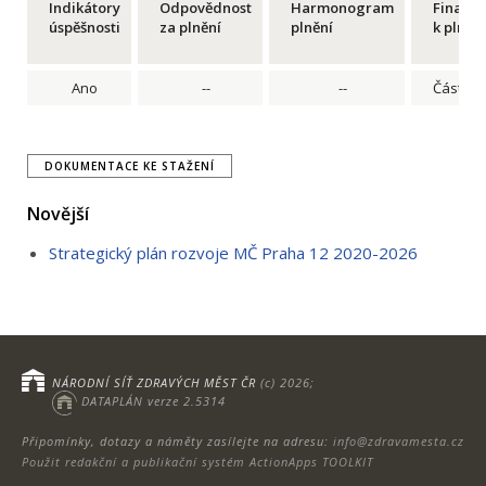
Indikátory
Odpovědnost
Harmonogram
Financ
úspěšnosti
za plnění
plnění
k plnění
Ano
--
--
Částečn
DOKUMENTACE KE STAŽENÍ
Novější
Strategický plán rozvoje MČ Praha 12 2020-2026
NÁRODNÍ SÍŤ ZDRAVÝCH MĚST ČR
(c) 2026;
DATAPLÁN verze 2.5314
Připomínky, dotazy a náměty zasílejte na adresu:
info@zdravamesta.cz
Použit redakční a publikační systém ActionApps TOOLKIT