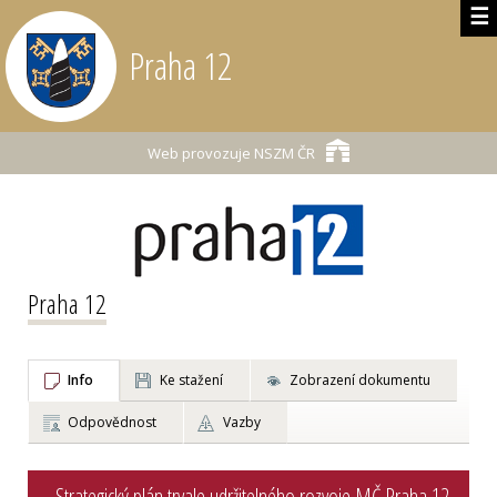
☰
Praha 12
Web provozuje
NSZM ČR
Praha 12
Info
Ke stažení
Zobrazení dokumentu
Odpovědnost
Vazby
Strategický plán trvale udržitelného rozvoje MČ Praha 12