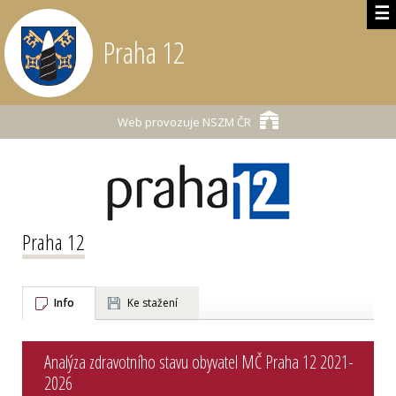
☰
Praha 12
Web provozuje
NSZM ČR
Praha 12
Info
Ke stažení
Analýza zdravotního stavu obyvatel MČ Praha 12 2021-
2026