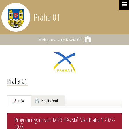
☰
Praha 01
Web provozuje
NSZM ČR
Praha 01
Info
Ke stažení
Program regenerace MPR městské části Praha 1 2022-
2026