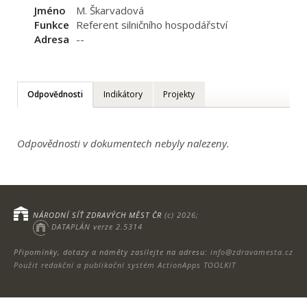
Jméno
M. Škarvadová
Funkce
Referent silničního hospodářství
Adresa
--
Odpovědnosti
Indikátory
Projekty
Odpovědnosti v dokumentech nebyly nalezeny.
NÁRODNÍ SÍŤ ZDRAVÝCH MĚST ČR
(c) 2026;
DATAPLÁN verze 2.5314
Připomínky, dotazy a náměty zasílejte na adresu:
info@zdravamesta.cz
Použit redakční a publikační systém ActionApps TOOLKIT