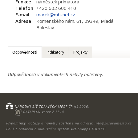
Funkce
náměstek primátora
Telefon
+420 602 600 410
E-mail
marek@mb-net.cz
Adresa
Komenského nám. 61, 29349, Mladá
Boleslav
Odpovědnosti
Indikátory
Projekty
Odpovědnosti v dokumentech nebyly nalezeny.
NÁRODNÍ SÍŤ ZDRAVÝCH MĚST ČR
(c) 2026;
DATAPLÁN verze 2.5314
Připomínky, dotazy a náměty zasílejte na adresu:
info@zdravamesta.cz
Použit redakční a publikační systém ActionApps TOOLKIT