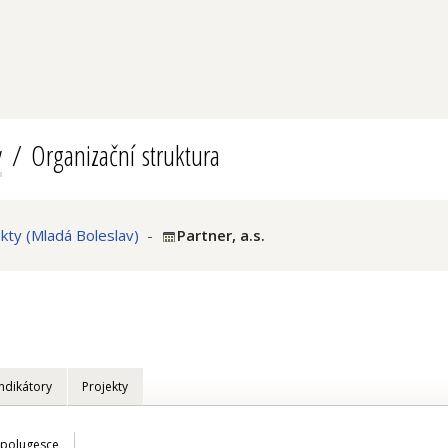
v
Organizační struktura
ty (Mladá Boleslav)
-
Partner, a.s.
Indikátory
Projekty
Spolugesce