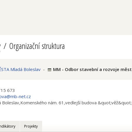
v
Organizační struktura
TA Mladá Boleslav
-
MM - Odbor stavební a rozvoje měst
715 673
sova@mb-net.cz
 Boleslav,Komenského nám. 61,vedlejší budova &quot;věž&quot;,
Indikátory
Projekty