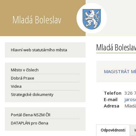
Mladá Boleslav
Mladá Bolesla
Hlavní web statutárního města
Město v číslech
MAGISTRÁT MĚS
Dobrá Praxe
Videa
Telefon
326 
Strategické dokumenty
E-mail
jaro
Adresa
Mladá
Portál člena NSZM ČR
DATAPLÁN pro člena
Odpovědnosti