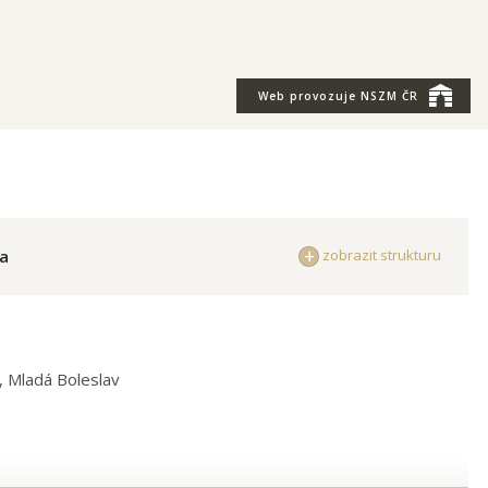
Web provozuje
NSZM ČR
a
zobrazit strukturu
 Mladá Boleslav